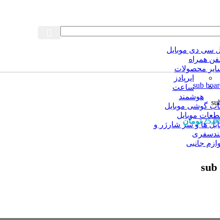
ل سی دی موبایل
لفن همراه
ایر محصولات
ایرپادز
ساعت
هوشمند
اب گوشی موبایل
طعات موبایل
25,0
تومان
ابل ها و سر شارژر و
ندسفری
ازم جانبی