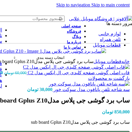
Skip to navigation
Skip to main content
رور دسته ها
صفحه اصلی
ا
فروشگاه
لوازم جانبی
ت
وبلاگ
تلفن همراه
س
درباره ما
قطعات موبایل
تماس با ما
انتخاب دسته بندی
خانه
قطعات موبایل
ساب برد گوشی جی پلاس مدلsub board Gplus Z10
ق
ق
قاب اصلی گوشی صفحه کلیدی جی ال ایکس مدل C2
00
60,000
تومان
ک
بازگشت به محصولات
ه
لو
سه شاخه تلفن پانافون مدل سوکت خور
30,000
تومان
ساب برد گوشی جی پلاس مدلsub board Gplus Z10
850,000
تومان
ساب برد گوشی جی پلاس مدلsub board Gplus Z10