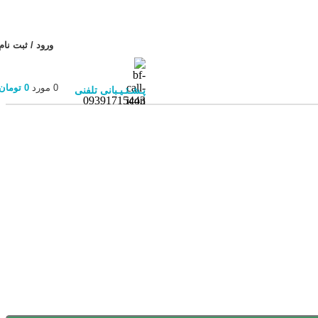
ورود / ثبت نام
0
مورد
0
تومان
پـشـتـیـبانی تلفنی
09391715443