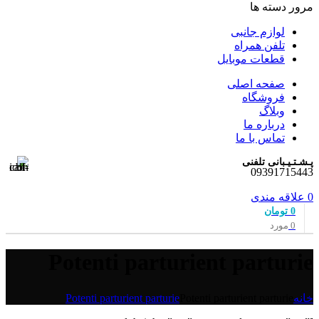
مرور دسته ها
لوازم جانبی
تلفن همراه
قطعات موبایل
صفحه اصلی
فروشگاه
وبلاگ
درباره ما
تماس با ما
پـشـتـیـبانی تلفنی
09391715443
0
علاقه مندی
0
تومان
0
مورد
Potenti parturient parturie
خانه
Potenti parturient parturie
Potenti parturient parturie