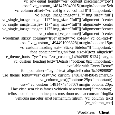
[vc_row equal_height=”yes” content_placement=”top”
css=”.vc_custom_1481476949915{margin-bottom: 5vh
!important;}”][vc_column offset=”vc_col-lg-8 vc_col-md-8″]
[vc_single_image image=”117″ img_size=”full”
alignment=”center”][vc_single_image image=”117″ img_size=”full”
alignment=”center”][vc_single_image image=”117″ img_size=”full”
alignment=”center”][vc_single_image image=”117″ img_size=”full”
alignment=”center”][/vc_column][vc_column
woodmart_sticky_column=”true” offset=”vc_col-lg-4 vc_col-md-4″
css=”.vc_custom_1494491003828{margin-bottom: 15px
!important;}”][vc_custom_heading text=”Sticky Sidebar”
font_container=”tag:h4|font_size:46|text_align:left”
use_theme_fonts=”yes” css=”.vc_custom_1494490919124{margin-
bottom: 0px !important;}”][vc_custom_heading text=”Details
available with Every Demo”
font_container=”tag:h5|text_align:left|color:%23989898″
use_theme_fonts=”yes” css=”.vc_custom_1481474849849{margin-
bottom: 25px !important;}”][vc_column_text
css=”.vc_custom_1481474845707{margin-bottom: 20px
!important;}”]Hac vitae sem class fames vehicula nascetur nam
tellus a condimentum inceptos mus rhoncus et accumsan fringilla
vehicula nascetur amet fermentum rutrum.[/vc_column_text]
[vc_column_text]
WordPress
Client