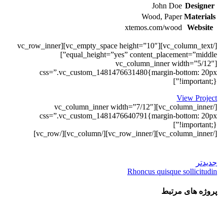
John Doe
Designer
Wood, Paper
Materials
xtemos.com/wood
Website
[/vc_column_text][vc_empty_space height=”10″][vc_row_inner
equal_height=”yes” content_placement=”middle”]
[vc_column_inner width=”5/12″
css=”.vc_custom_1481476631480{margin-bottom: 20px
!important;}”]
View Project
[/vc_column_inner][vc_column_inner width=”7/12″
css=”.vc_custom_1481476640791{margin-bottom: 20px
!important;}”]
[/vc_column_inner][/vc_row_inner][/vc_column][/vc_row]
جدیدتر
Rhoncus quisque sollicitudin
پروژه های مرتبط