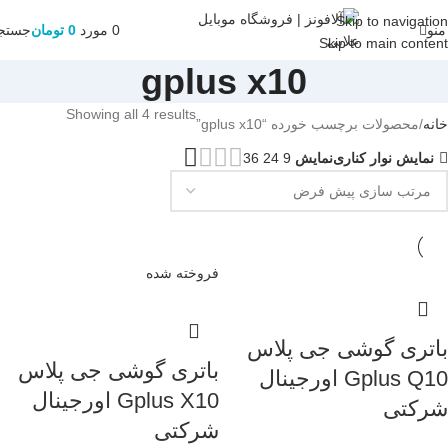
Skip to navigation
منو
0
مورد
0
تومان
جستج
Skip to main content
gplus x10
Showing all 4 results
خانه
محصولات برچسب خورده “gplus x10”
نمایش نوار کناری
نمایش
9
24
36
فروخته شده
باتری گوشی جی پلاس
باتری گوشی جی پلاس
Gplus Q10 اورجینال
Gplus X10 اورجینال
شرکتی
شرکتی