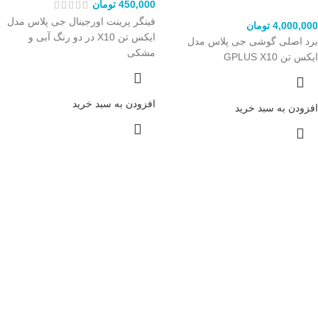
450,000
تومان
فینگر پرینت اورجینال جی پلاس مدل
4,000,000
تومان
ایکس تن X10 در دو رنگ آبی و
برد اصلی گوشی جی پلاس مدل
مشکی
ایکس تن GPLUS X10
افزودن به سبد خرید
افزودن به سبد خرید
ارسال سریع
سریع بدستتان میرسد.
خرید مطمئن
با اطمینان خرید کنید.